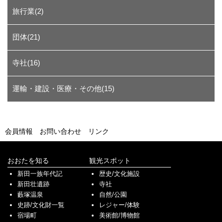
旅行業(2)
団体(21)
寺社(16)
運輸・建設・医療・その他(15)
会員情報
お問い合わせ
リンク
おおたを知る
観光スポット
新田一族年代記
歴史/文化施設
新田壮遺跡
寺社
藪塚温泉
自然/公園
史跡/文化財一覧
レジャー/体験
宿場町
美術館/博物館