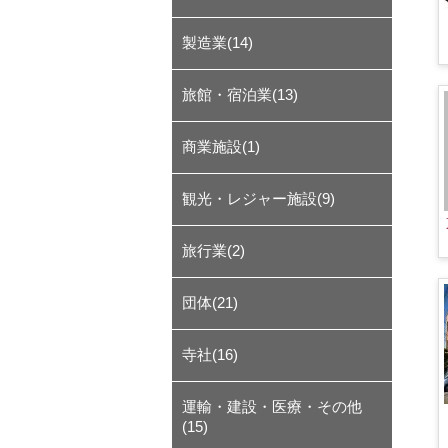
製造業(14)
旅館・宿泊業(13)
商業施設(1)
観光・レジャー施設(9)
旅行業(2)
団体(21)
寺社(16)
運輸・建設・医療・その他
(15)