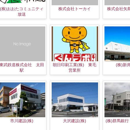
(株)おおたコミュニティ
株式会社トーカイ
株式会社矢
放送
東武鉄道株式会社 太田
朝日印刷工業(株) 東毛
(株)新
駅
営業所
市川建設(株)
大沢建設(株)
(株)群馬銀