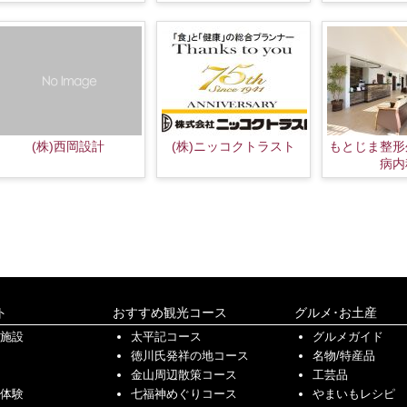
(株)西岡設計
(株)ニッコクトラスト
もとじま整形
病内
ト
おすすめ観光コース
グルメ･お土産
化施設
太平記コース
グルメガイド
徳川氏発祥の地コース
名物/特産品
金山周辺散策コース
工芸品
/体験
七福神めぐりコース
やまいもレシピ