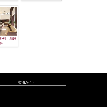
外科・糖尿
科
宿泊ガイド