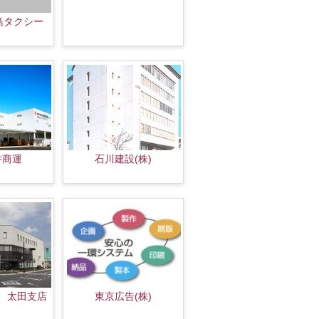
島タクシー
井商運
石川建設(株)
行 太田支店
東京広告(株)