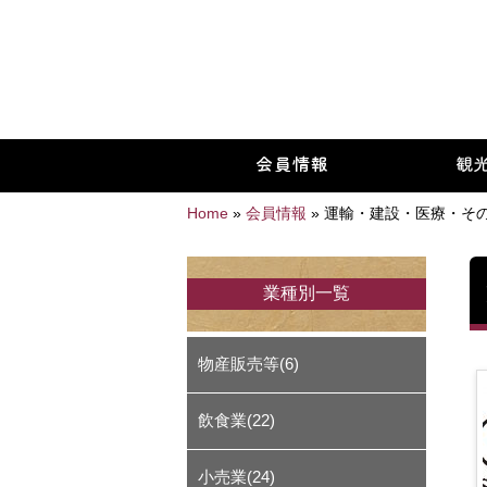
Home
»
会員情報
»
運輸・建設・医療・そ
業種別一覧
物産販売等(6)
飲食業(22)
小売業(24)