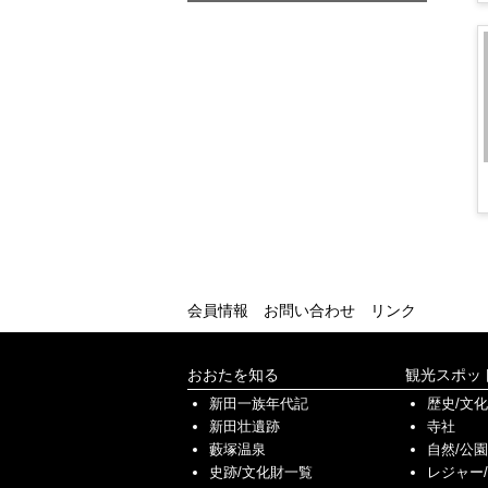
会員情報
お問い合わせ
リンク
おおたを知る
観光スポッ
新田一族年代記
歴史/文
新田壮遺跡
寺社
藪塚温泉
自然/公園
史跡/文化財一覧
レジャー