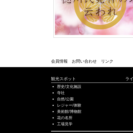
会員情報
お問い合わせ
リンク
観光スポット
ラ
歴史/文化施設
寺社
自然/公園
レジャー/体験
美術館/博物館
花の名所
工場見学