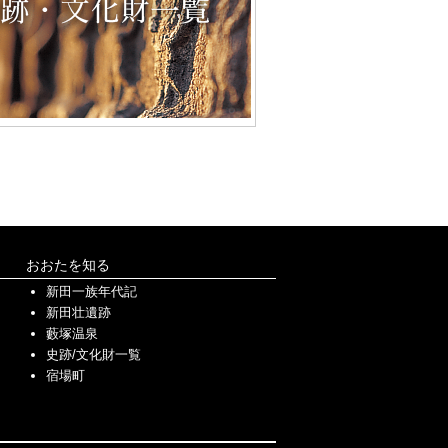
おおたを知る
新田一族年代記
新田壮遺跡
藪塚温泉
史跡/文化財一覧
宿場町