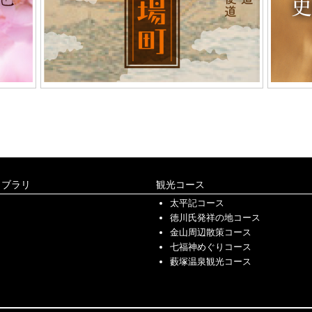
イブラリ
観光コース
太平記コース
徳川氏発祥の地コース
金山周辺散策コース
七福神めぐりコース
藪塚温泉観光コース