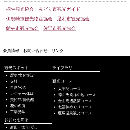
桐生観光協会
みどり市観光ガイド
伊勢崎市観光物産協会
足利市観光協会
館林市観光協会
佐野市観光協会
会員情報
お問い合わせ
リンク
観光スポット
ライブラリ
歴史/文化施設
観光コース
寺社
自然/公園
太平記コース
レジャー/体験
徳川氏発祥の地コース
美術館/博物館
金山周辺散策コース
花の名所
七福神めぐりコース
工場見学
藪塚温泉観光コース
おおたを知る
新田一族年代記