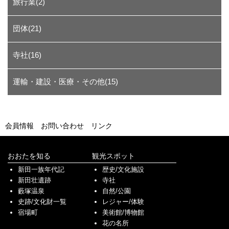
旅行業(2)
団体(21)
寺社(16)
運輸・建設・医療・その他(15)
会員情報
お問い合わせ
リンク
おおたを知る
観光スポット
新田一族年代記
歴史/文化施設
新田壮遺跡
寺社
藪塚温泉
自然/公園
史跡/文化財一覧
レジャー/体験
宿場町
美術館/博物館
花の名所