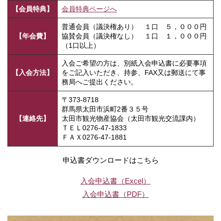
【会員特典】
会員特典ページへ
普通会員（議決権あり） １口 ５，０００円
【年会費】
協賛会員（議決権なし） １口 １，０００円
（1口以上）
入会ご希望の方は、別紙入会申込書に必要事項
【入会方法】
をご記入いただき、持参、FAX又は郵送にて事
務局へご提出ください。
〒373-8718
群馬県太田市浜町2番３５号
【連絡先】
太田市観光物産協会（太田市観光交流課内）
ＴＥＬ0276-47-1833
ＦＡＸ0276-47-1881
申込書ダウンロードはこちら
入会申込書（Excel）
入会申込書（PDF）