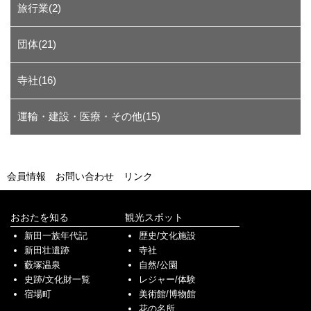
旅行業(2)
団体(21)
寺社(16)
運輸・建設・医療・その他(15)
会員情報
お問い合わせ
リンク
おおたを知る
観光スポット
新田一族年代記
歴史/文化施設
新田壮遺跡
寺社
藪塚温泉
自然/公園
史跡/文化財一覧
レジャー/体験
宿場町
美術館/博物館
花の名所