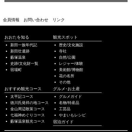
会員情報
お問い合わせ
リンク
おおたを知る
観光スポット
新田一族年代記
歴史/文化施設
新田壮遺跡
寺社
藪塚温泉
自然/公園
史跡/文化財一覧
レジャー/体験
宿場町
美術館/博物館
花の名所
その他
おすすめ観光コース
グルメ･お土産
太平記コース
グルメガイド
徳川氏発祥の地コース
名物/特産品
金山周辺散策コース
工芸品
七福神めぐりコース
やまいもレシピ
藪塚温泉観光コース
宿泊ガイド