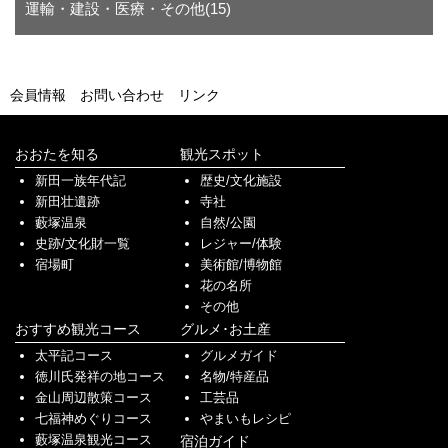
運輸・建設・医療・その他(15)
会員情報
お問い合わせ
リンク
おおたを知る
観光スポット
新田一族年代記
歴史/文化施設
新田壮遺跡
寺社
藪塚温泉
自然/公園
史跡/文化財一覧
レジャー/体験
宿場町
美術館/博物館
花の名所
その他
おすすめ観光コース
グルメ･お土産
太平記コース
グルメガイド
徳川氏発祥の地コース
名物/特産品
金山周辺散策コース
工芸品
七福神めぐりコース
やまいもレシピ
藪塚温泉観光コース
宿泊ガイド