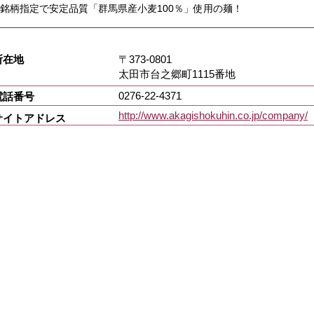
銘柄指定で安定品質「群馬県産小麦100％」使用の麺！
所在地
〒373-0801
太田市台之郷町1115番地
0276-22-4371
電話番号
http://www.akagishokuhin.co.jp/company/
サイトアドレス