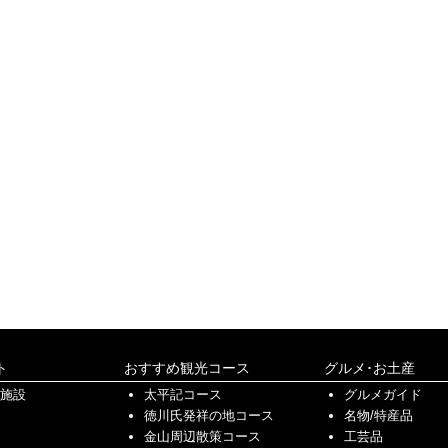
ト
おすすめ観光コース
グルメ･お土産
化施設
太平記コース
グルメガイド
徳川氏発祥の地コース
名物/特産品
金山周辺散策コース
工芸品