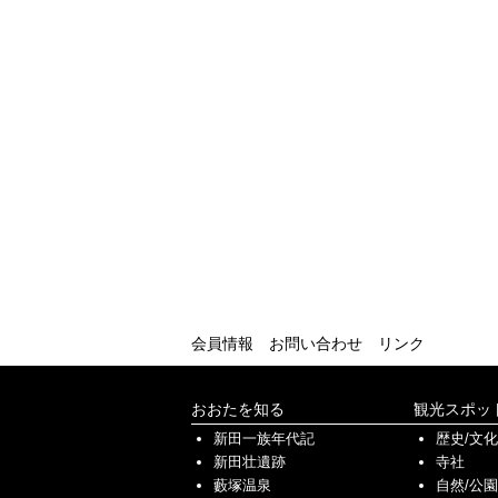
会員情報
お問い合わせ
リンク
おおたを知る
観光スポッ
新田一族年代記
歴史/文
新田壮遺跡
寺社
藪塚温泉
自然/公園