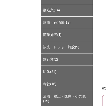
製造業(14)
旅館・宿泊業(13)
商業施設(1)
観光・レジャー施設(9)
旅行業(2)
団体(21)
寺社(16)
乾
運輸・建設・医療・その他
(15)