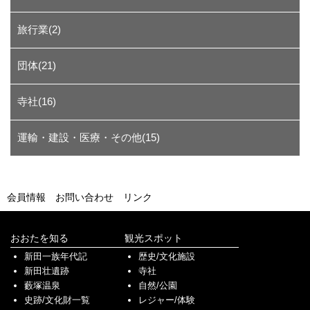
旅行業(2)
団体(21)
寺社(16)
運輸・建設・医療・その他(15)
会員情報
お問い合わせ
リンク
おおたを知る
観光スポット
新田一族年代記
歴史/文化施設
新田壮遺跡
寺社
藪塚温泉
自然/公園
史跡/文化財一覧
レジャー/体験