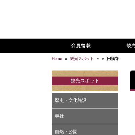
Home
»
観光スポット
»
»
円福寺
観光スポット
歴史・文化施設
寺社
自然・公園