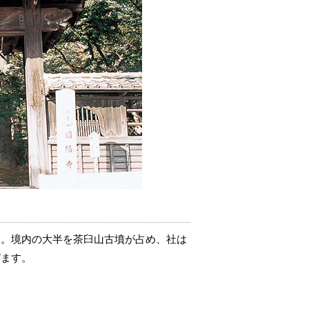
刹。境内の大半を茶臼山古墳が占め、社は
びます。