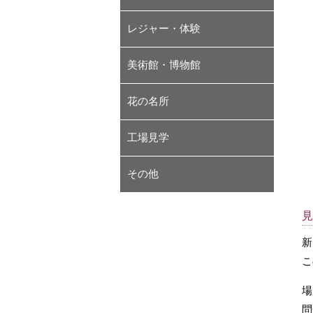
レジャー・体験
美術館・博物館
花の名所
工場見学
その他
見
新
こ
場
問