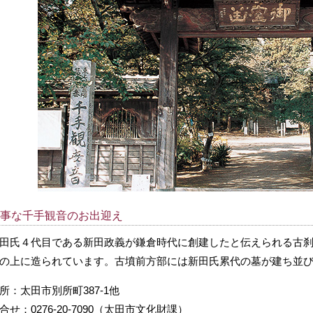
事な千手観音のお出迎え
田氏４代目である新田政義が鎌倉時代に創建したと伝えられる古
の上に造られています。古墳前方部には新田氏累代の墓が建ち並
所：太田市別所町387-1他
合せ：0276-20-7090（太田市文化財課）