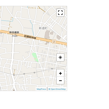
+
−
|
MapPress
© OpenStreetMap