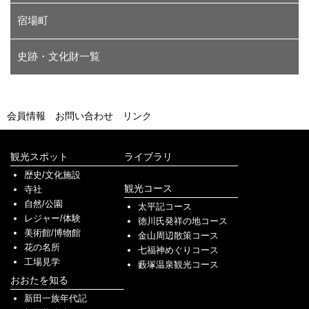
宿場町
史跡・文化財一覧
会員情報
お問い合わせ
リンク
観光スポット
ライブラリ
歴史/文化施設
観光コース
寺社
自然/公園
太平記コース
レジャー/体験
徳川氏発祥の地コース
美術館/博物館
金山周辺散策コース
花の名所
七福神めぐりコース
工場見学
藪塚温泉観光コース
おおたを知る
新田一族年代記