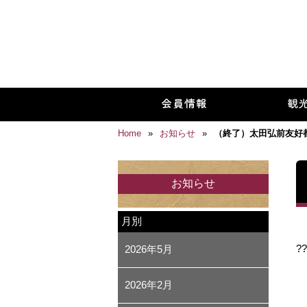
Home
»
お知らせ
»
（終了）太田弘前友好
お知らせ
月別
??
2026年5月
た
2026年2月