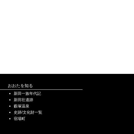
おおたを知る
新田一族年代記
新田壮遺跡
藪塚温泉
史跡/文化財一覧
宿場町