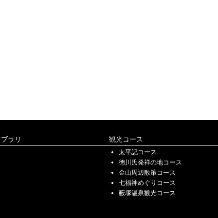
イブラリ
観光コース
太平記コース
徳川氏発祥の地コース
金山周辺散策コース
七福神めぐりコース
藪塚温泉観光コース