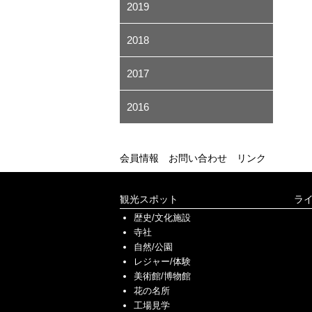
2019
2018
2017
2016
会員情報
お問い合わせ
リンク
観光スポット
ラ
歴史/文化施設
寺社
自然/公園
レジャー/体験
美術館/博物館
花の名所
工場見学